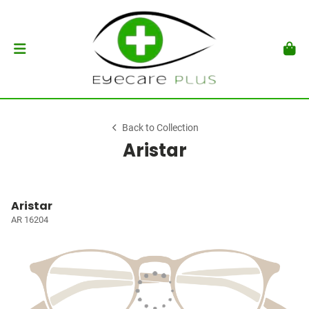
Back to Collection
Aristar
Aristar
AR 16204