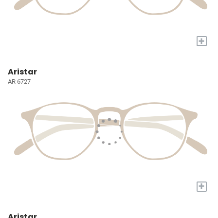
+
Aristar
AR 6727
+
Aristar