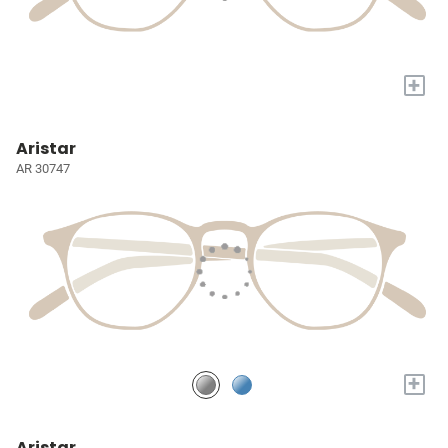
+
Aristar
AR 30747
+
Aristar