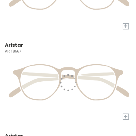
+
Aristar
AR 18667
+
Aristar