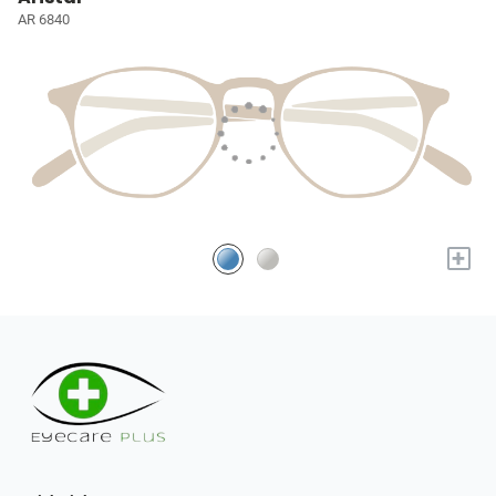
AR 6840
+