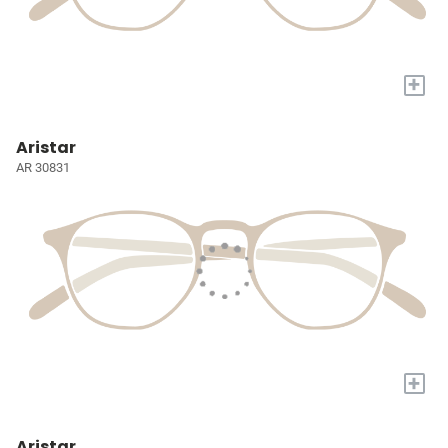
+
Aristar
AR 30831
+
Aristar