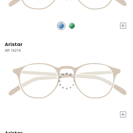
+
Aristar
AR 16216
+