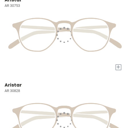
AR 30753
+
Aristar
AR 30828