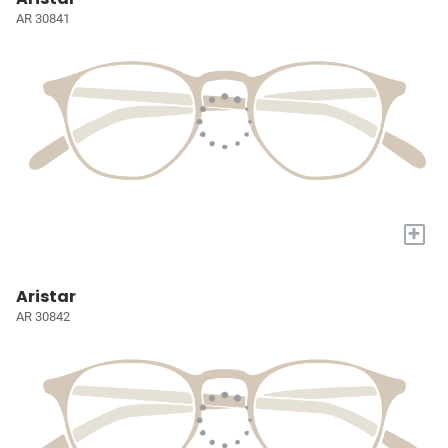
AR 30841
+
Aristar
AR 30842