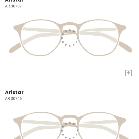
AR 30737
+
Aristar
AR 30746