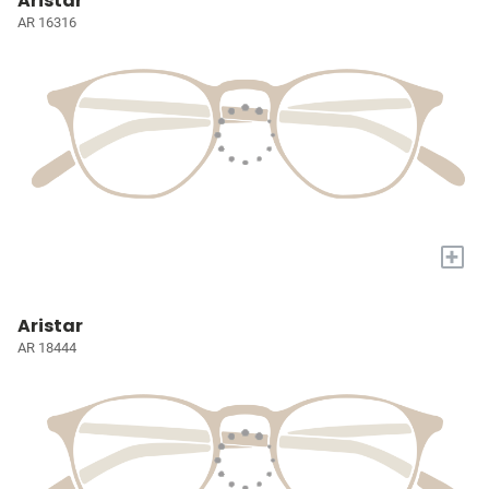
Aristar
AR 16316
+
Aristar
AR 18444